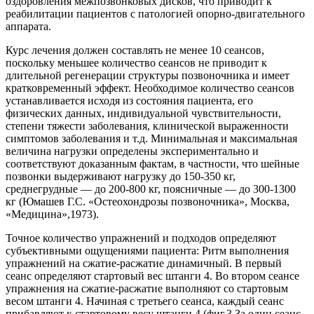
оздоровления межпозвонковых дисков, что приводит к
реабилитации пациентов с патологией опорно-двигательного
аппарата.
Курс лечения должен составлять не менее 10 сеансов,
поскольку меньшее количество сеансов не приводит к
длительной регенерации структуры позвоночника и имеет
кратковременный эффект. Необходимое количество сеансов
устанавливается исходя из состояния пациента, его
физических данных, индивидуальной чувствительности,
степени тяжести заболевания, клинической выраженности
симптомов заболевания и т.д. Минимальная и максимальная
величина нагрузки определены экспериментально и
соответствуют доказанным фактам, в частности, что шейные
позвонки выдерживают нагрузку до 150-350 кг,
среднегрудные — до 200-800 кг, поясничные — до 300-1300
кг (Юмашев Г.С. «Остеохондрозы позвоночника», Москва,
«Медицина»,1973).
Точное количество упражнений и подходов определяют
субъективными ощущениями пациента: Ритм выполнения
упражнений на сжатие-расжатие динамичный. В первый
сеанс определяют стартовый вес штанги 4. Во втором сеансе
упражнения на сжатие-расжатие выполняют со стартовым
весом штанги 4. Начиная с третьего сеанса, каждый сеанс
прибавляют к стартовому весу штанги 4 (фиг.3 За один сеанс