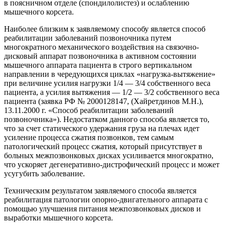
в поясничном отделе (спондилолистез) и ослаблению
мышечного корсета.
Наиболее близким к заявляемому способу является способ
реабилитации заболеваний позвоночника путем
многократного механического воздействия на связочно-
дисковый аппарат позвоночника в активном состоянии
мышечного аппарата пациента в строго вертикальном
направлении в чередующихся циклах «нагрузка-вытяжение»
при величине усилия нагрузки 1/4 — 3/4 собственного веса
пациента, а усилия вытяжения — 1/2 — 3/2 собственного веса
пациента (заявка РФ № 2000128147, (Хайретдинов М.Н.),
13.11.2000 г. «Способ реабилитации заболеваний
позвоночника»). Недостатком данного способа является то,
что за счет статического удержания груза на плечах идет
усиление процесса сжатия позвонков, тем самым
патологический процесс сжатия, который присутствует в
больных межпозвонковых дисках усиливается многократно,
что ускоряет дегенеративно-дистрофический процесс и может
усугубить заболевание.
Техническим результатом заявляемого способа является
реабилитация патологии опорно-двигательного аппарата с
помощью улучшения питания межпозвонковых дисков и
выработки мышечного корсета.