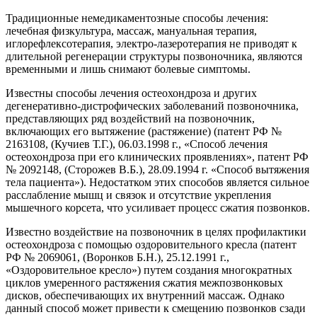
Традиционные немедикаментозные способы лечения:
лечебная физкультура, массаж, мануальная терапия,
иглорефлексотерапия, электро-лазеротерапия не приводят к
длительной регенерации структуры позвоночника, являются
временными и лишь снимают болевые симптомы.
Известны способы лечения остеохондроза и других
дегенеративно-дистрофических заболеваний позвоночника,
представляющих ряд воздействий на позвоночник,
включающих его вытяжение (растяжение) (патент РФ №
2163108, (Кучиев Т.Г.), 06.03.1998 г., «Способ лечения
остеохондроза при его клинических проявлениях», патент РФ
№ 2092148, (Сторожев В.Б.), 28.09.1994 г. «Способ вытяжения
тела пациента»). Недостатком этих способов является сильное
расслабление мышц и связок и отсутствие укрепления
мышечного корсета, что усиливает процесс сжатия позвонков.
Известно воздействие на позвоночник в целях профилактики
остеохондроза с помощью оздоровительного кресла (патент
РФ № 2069061, (Воронков Б.Н.), 25.12.1991 г.,
«Оздоровительное кресло») путем создания многократных
циклов умеренного растяжения сжатия межпозвонковых
дисков, обеспечивающих их внутренний массаж. Однако
данный способ может привести к смещению позвонков сзади