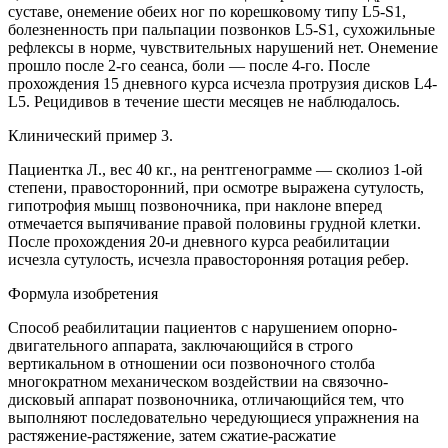
суставе, онемение обеих ног по корешковому типу L5-S1,
болезненность при пальпации позвонков L5-S1, сухожильные
рефлексы в норме, чувствительных нарушений нет. Онемение
прошло после 2-го сеанса, боли — после 4-го. После
прохождения 15 дневного курса исчезла протрузия дисков L4-
L5. Рецидивов в течение шести месяцев не наблюдалось.
Клинический пример 3.
Пациентка Л., вес 40 кг., на рентгенограмме — сколиоз 1-ой
степени, правосторонний, при осмотре выражена сутулость,
гипотрофия мышц позвоночника, при наклоне вперед
отмечается выпячивание правой половины грудной клетки.
После прохождения 20-и дневного курса реабилитации
исчезла сутулость, исчезла правосторонняя ротация ребер.
Формула изобретения
Способ реабилитации пациентов с нарушением опорно-
двигательного аппарата, заключающийся в строго
вертикальном в отношении оси позвоночного столба
многократном механическом воздействии на связочно-
дисковый аппарат позвоночника, отличающийся тем, что
выполняют последовательно чередующиеся упражнения на
растяжение-растяжение, затем сжатие-расжатие