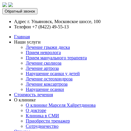
Обратный звонок
Адрес
г. Ульяновск, Московское шоссе, 100
Телефон
+7 (8422) 49-55-13
Главная
Наши услуги
Лечение грыжи диска
Прием невролога
Прием мануального терапевта
Лечение сколиоза
Лечение артроза
Нарушение осанки у детей
Лечение остеохондроза
Лечение коксартроза
Нарушение осанки
Стоимость лечения
О клинике
О клинике Марселя Хайретдинова
О докторе
Клиника в СМИ
Приобрести тренажер
Сотрудничество