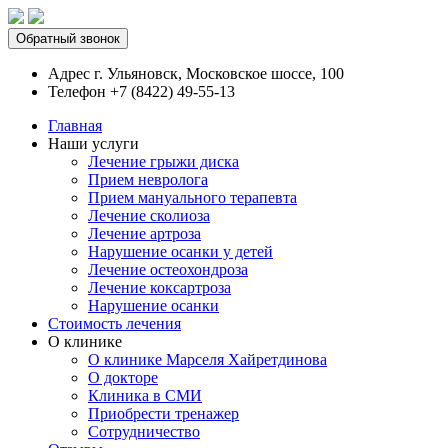
Обратный звонок
Адрес
г. Ульяновск, Московское шоссе, 100
Телефон
+7 (8422) 49-55-13
Главная
Наши услуги
Лечение грыжи диска
Прием невролога
Прием мануального терапевта
Лечение сколиоза
Лечение артроза
Нарушение осанки у детей
Лечение остеохондроза
Лечение коксартроза
Нарушение осанки
Стоимость лечения
О клинике
О клинике Марселя Хайретдинова
О докторе
Клиника в СМИ
Приобрести тренажер
Сотрудничество