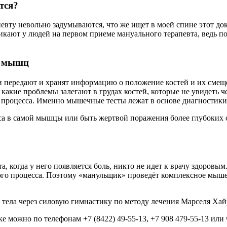
тся?
вту невольно задумываются, что же ищет в моей спине этот док
икают у людей на первом приеме мануального терапевта, ведь п
х мышц
передают и хранят информацию о положение костей и их смещен
какие проблемы залегают в грудах костей, которые не увидеть ч
 процесса. Именно мышечные тесты лежат в основе диагностики
са в самой мышцы или быть жертвой поражения более глубоких с
 когда у него появляется боль, никто не идет к врачу здоровым.
кого процесса. Поэтому «манульщик» проведёт комплексное мыше
тела через силовую гимнастику по методу лечения Марселя Хайр
е можно по телефонам +7 (8422) 49-55-13, +7 908 479-55-13 или