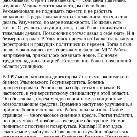
рассказывает Сергей Геннадьевич. — Они меня тщательно
изучили. Медикаментозным методом сняли боли.
Рекомендовали не поднимать тяжести и не работать
«внаклон». Предлагали заниматься плаванием, что я и стал
делать. Разумеется, по мере возможности. Но жизнь есть
жизнь. Случались ситуации, когда надо было заниматься и
тяжелыми делами. Позвоночник тотчас давал о себе знать. И я
безмерно страдал. В Ульяновск приехал из Ташкента накануне
перестройки и грядущих политических перемен. Тогда я был
первым экономическим теоретиком в филиале МГУ. Работа
напряженная, приходилось осваивать новое. По ночам
трудился над диссертацией. Естественно, боли в поясничной
области усилились.
В 1997 меня назначили директором Института экономики и
бизнеса Ульяновского Госуниверситета. Болезнь
прогрессировала. Решил еще раз обратиться к врачам. В
частности, к университетскому специалисту в этой области.
Он обследовал, порекомендовал опять же традиционные
обезболивающие средства. Временно наступало улучшение, а
причина болезни оставалась. Работа шла на износ. Самое
страшное — многочасовое сидение в кресле. Глотал таблетки,
но проку мало. В ноябре — очередное обострение. Не мог
подняться с постели и повернуться. Кошмар! И вот здесь
счастье мне улыбнулось. Совершенно случайно обратился к