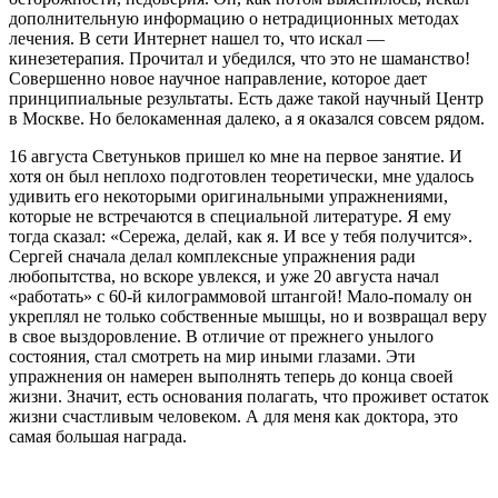
дополнительную информацию о нетрадиционных методах
лечения. В сети Интернет нашел то, что искал —
кинезетерапия. Прочитал и убедился, что это не шаманство!
Совершенно новое научное направление, которое дает
принципиальные результаты. Есть даже такой научный Центр
в Москве. Но белокаменная далеко, а я оказался совсем рядом.
16 августа Светуньков пришел ко мне на первое занятие. И
хотя он был неплохо подготовлен теоретически, мне удалось
удивить его некоторыми оригинальными упражнениями,
которые не встречаются в специальной литературе. Я ему
тогда сказал: «Сережа, делай, как я. И все у тебя получится».
Сергей сначала делал комплексные упражнения ради
любопытства, но вскоре увлекся, и уже 20 августа начал
«работать» с 60-й килограммовой штангой! Мало-помалу он
укреплял не только собственные мышцы, но и возвращал веру
в свое выздоровление. В отличие от прежнего унылого
состояния, стал смотреть на мир иными глазами. Эти
упражнения он намерен выполнять теперь до конца своей
жизни. Значит, есть основания полагать, что проживет остаток
жизни счастливым человеком. А для меня как доктора, это
самая большая награда.