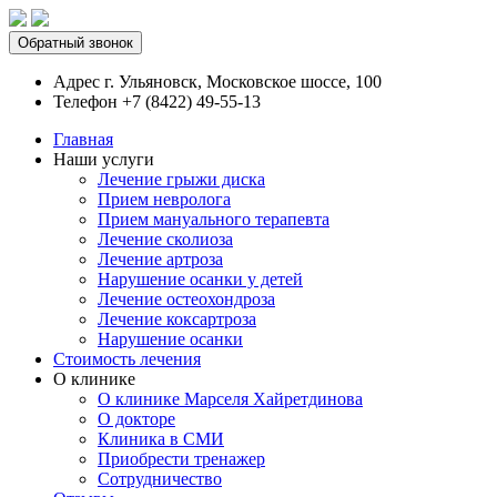
Обратный звонок
Адрес
г. Ульяновск, Московское шоссе, 100
Телефон
+7 (8422) 49-55-13
Главная
Наши услуги
Лечение грыжи диска
Прием невролога
Прием мануального терапевта
Лечение сколиоза
Лечение артроза
Нарушение осанки у детей
Лечение остеохондроза
Лечение коксартроза
Нарушение осанки
Стоимость лечения
О клинике
О клинике Марселя Хайретдинова
О докторе
Клиника в СМИ
Приобрести тренажер
Сотрудничество