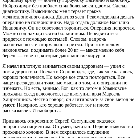
хорошему врачу — доценту Горбунову Василию Ивановичу.
Нейрохирург без проблем снял болевые синдромы. Сделал
диагностику. Выяснилось: меня терзает грыжа
межпозвоночного диска. Диагноз ясен. Рекомендовали делать
операцию на позвоночнике. Надо отдать должное Василию
Ивановичу. Он не советовал торопиться. Операция непростая.
Можно год находиться на больничном. Передвигаться
придется с помощью костылей. Словом, напрочь
выключаешься из нормального ритма. При этом нельзя
наклоняться, поднимать более 20 кг — максимально себя
беречь — советы, которые дают многие хирурги.
Я начал вплотную заниматься своим здоровьем — ушел с
поста директора. Поехал в Серноводск, где, как мне казалось,
хорошо подлечился. Но вскоре все стало повторяться. Все
чаще преследовали тяжелые мысли о том, что операции не
избежать. Но есть, видимо, Бог: как-то летом в Ульяновске
проходил съезд валеологов, где выступил врач Марсель
Хайретдинов. Честно говоря, он агитировать за свой метод не
умеет. Наверное, кто хорошо работает, тот и плохо
рассказывает. И наоборот…
Признаюсь откровенно: Сергей Светуньков оказался
непростым пациентом. Он умен, начитан. Первое знакомство
проходило холодно. В нем сохранялось ощущение
осторожности, недоверия. Он, как потом выяснилось, искал