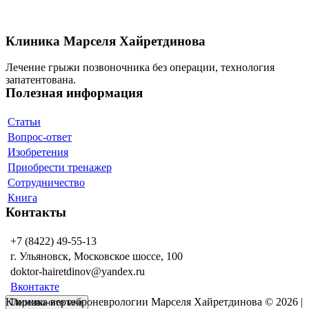
Клиника Марселя Хайретдинова
Лечение грыжи позвоночника без операции, технология
запатентована.
Полезная информация
Статьи
Вопрос-ответ
Изобретения
Приобрести тренажер
Сотрудничество
Книга
Контакты
+7 (8422) 49-55-13
г. Ульяновск, Московское шоссе, 100
doktor-hairetdinov@yandex.ru
Вконтакте
Клиника вертеброневрологии Марселя Хайретдинова © 2026 |
Перезвоните мне