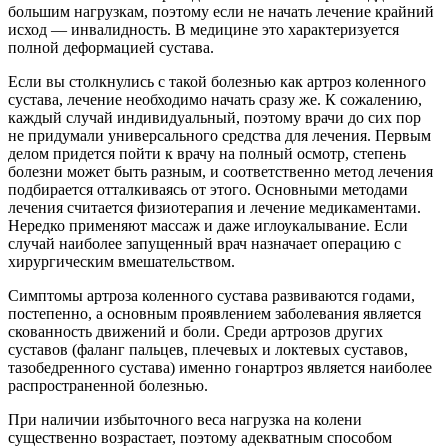
большим нагрузкам, поэтому если не начать лечение крайний
исход — инвалидность. В медицине это характеризуется
полной деформацией сустава.
Если вы столкнулись с такой болезнью как артроз коленного
сустава, лечение необходимо начать сразу же. К сожалению,
каждый случай индивидуальный, поэтому врачи до сих пор
не придумали универсального средства для лечения. Первым
делом придется пойти к врачу на полный осмотр, степень
болезни может быть разным, и соответственно метод лечения
подбирается отталкиваясь от этого. Основными методами
лечения считается физиотерапия и лечение медикаментами.
Нередко применяют массаж и даже иглоукалывание. Если
случай наиболее запущенный врач назначает операцию с
хирургическим вмешательством.
Симптомы артроза коленного сустава развиваются годами,
постепенно, а основным проявлением заболевания является
скованность движений и боли. Среди артрозов других
суставов (фаланг пальцев, плечевых и локтевых суставов,
тазобедренного сустава) именно гонартроз является наиболее
распространенной болезнью.
При наличии избыточного веса нагрузка на колени
существенно возрастает, поэтому адекватным способом