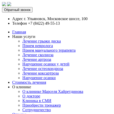
Обратный звонок
Адрес
г. Ульяновск, Московское шоссе, 100
Телефон
+7 (8422) 49-55-13
Главная
Наши услуги
Лечение грыжи диска
Прием невролога
Прием мануального терапевта
Лечение сколиоза
Лечение артроза
Нарушение осанки у детей
Лечение остеохондроза
Лечение коксартроза
Нарушение осанки
Стоимость лечения
О клинике
О клинике Марселя Хайретдинова
О докторе
Клиника в СМИ
Приобрести тренажер
Сотрудничество